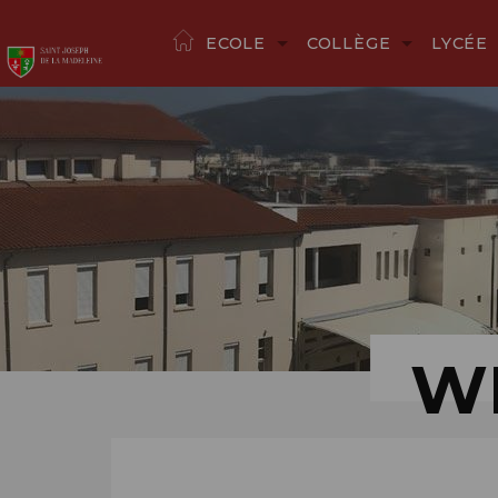
ECOLE
COLLÈGE
LYCÉE
W