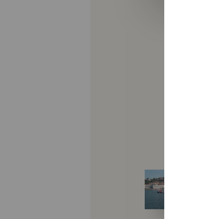
Collège
-
Ecole
-
Pastorale
ven. 19/06/26
Baptêmes,
communions
et profession
de Foi du 6