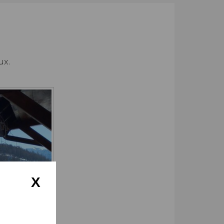
ux.
X