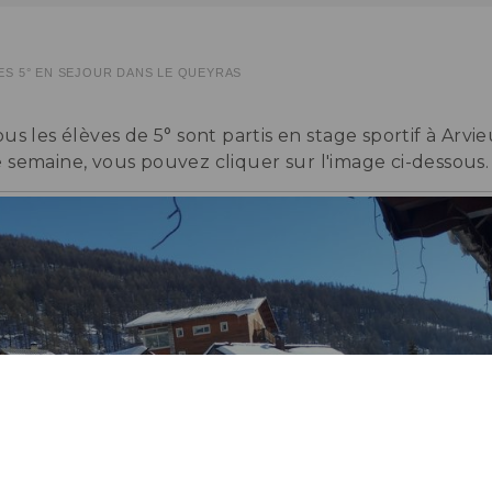
ES 5° EN SÉJOUR DANS LE QUEYRAS
us les élèves de 5° sont partis en stage sportif à Arvie
e semaine, vous pouvez cliquer sur l'image ci-dessous.