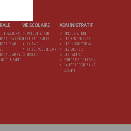
RALE
VIE SCOLAIRE
ADMINISTRATIF
OJET PASTORAL
PRÉSENTATION
PRÉSENTATION
STORALE À L'ÉCOLE
LE RÈGLEMENT
LES RÈGLEMENTS
STORALE AU
LA F.A.Q.
LES INSCRIPTIONS
GE
LA PÉDAGOGIE SAINT-
LES BOURSES
STORALE AU LYCÉE
JOSEPH
LES TARIFS
DAGOGIE SAINT-
FONDS DE DOTATION
H
LA PÉDAGOGIE SAINT-
JOSEPH