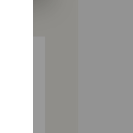
 13/07/26
Collège
-
Lyc
Pastorale
-
ize
Supérieur
ves
jeu. 25/06/26
rochent
Célébratio
20/20 au
de la
 de
confirmat
losophie
Cliquez sur l'im