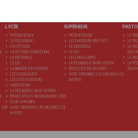
LYCÉE
SUPÉRIEUR
PASTO
PRÉSENTATION
PRÉSENTATION
LE PR
LE RÈGLEMENT
LES PARCOURS POST-BTS
LA PA
LES OPTIONS
LA PASTORALE
LA PA
DE
LA SECTION EUROPÉENNE
LE CDI
COLLÈ
LA PASTORALE
LES CIRCULAIRES
LA PA
LE CDI
LA PÉDAGOGIE SAINT-JOSEPH
LA PÉ
LA MAISON DES LYCÉENS
RÉSULTATS DU BTS 2025
JOSEP
LES CIRCULAIRES
VIVRE ENSEMBLE LES UNS AVEC LES
LES CERTIFICATIONS
AUTRES
INSCRIPTION
LA PÉDAGOGIE SAINT-JOSEPH
S
RÉSULTATS DU BACCALAURÉAT 2025
DUAL DIPLOMA
 LES
VIVRE ENSEMBLE LES UNS AVEC LES
AUTRES