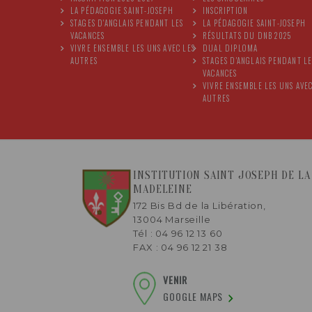
LA PÉDAGOGIE SAINT-JOSEPH
INSCRIPTION
STAGES D'ANGLAIS PENDANT LES
LA PÉDAGOGIE SAINT-JOSEPH
VACANCES
RÉSULTATS DU DNB 2025
VIVRE ENSEMBLE LES UNS AVEC LES
DUAL DIPLOMA
AUTRES
STAGES D'ANGLAIS PENDANT LE
VACANCES
VIVRE ENSEMBLE LES UNS AVEC
AUTRES
INSTITUTION SAINT JOSEPH DE LA
MADELEINE
172 Bis Bd de la Libération,
13004 Marseille
Tél : 04 96 12 13 60
FAX : 04 96 12 21 38
VENIR
GOOGLE MAPS