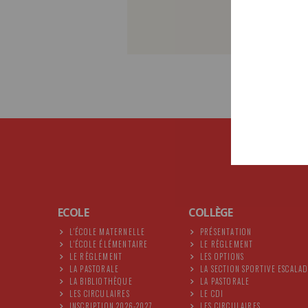
ECOLE
COLLÈGE
L'ÉCOLE MATERNELLE
PRÉSENTATION
L'ÉCOLE ÉLÉMENTAIRE
LE RÈGLEMENT
LE RÈGLEMENT
LES OPTIONS
LA PASTORALE
LA SECTION SPORTIVE ESCALA
LA BIBLIOTHÈQUE
LA PASTORALE
LES CIRCULAIRES
LE CDI
INSCRIPTION 2026-2027
LES CIRCULAIRES