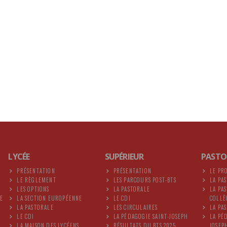
Plus d'actus
LYCÉE
SUPÉRIEUR
PASTO
PRÉSENTATION
PRÉSENTATION
LE PR
LE RÈGLEMENT
LES PARCOURS POST-BTS
LA PA
LES OPTIONS
LA PASTORALE
LA PA
DE
LA SECTION EUROPÉENNE
LE CDI
COLLÈ
LA PASTORALE
LES CIRCULAIRES
LA PA
LE CDI
LA PÉDAGOGIE SAINT-JOSEPH
LA PÉ
LA MAISON DES LYCÉENS
RÉSULTATS DU BTS 2025
JOSEP