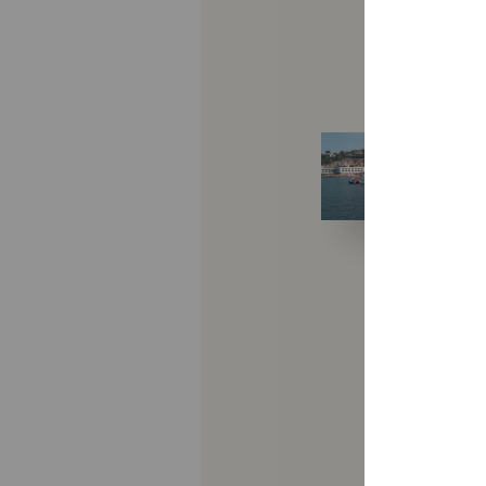
Collège
-
Ecole
-
Pastorale
ven. 19/06/26
Baptêmes,
communions
et profession
de Foi du 6
juin 2026
Cliquez sur l'image
pour lancer la vidéo
LIRE LA SUITE