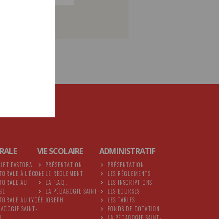
RALE
VIE SCOLAIRE
ADMINISTRATIF
OJET PASTORAL
PRÉSENTATION
PRÉSENTATION
STORALE À L'ÉCOLE
LE RÈGLEMENT
LES RÈGLEMENTS
STORALE AU
LA F.A.Q.
LES INSCRIPTIONS
GE
LA PÉDAGOGIE SAINT-
LES BOURSES
STORALE AU LYCÉE
JOSEPH
LES TARIFS
DAGOGIE SAINT-
FONDS DE DOTATION
H
LA PÉDAGOGIE SAINT-