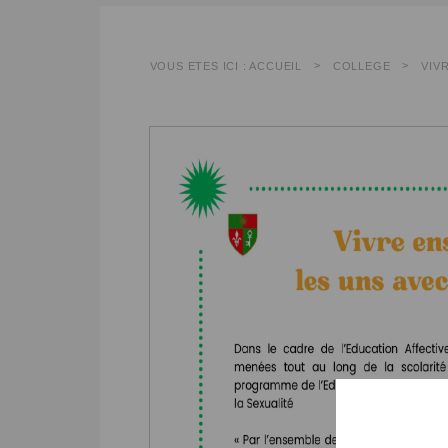
VOUS ÊTES ICI :
ACCUEIL
COLLÈGE
VIV