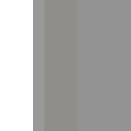
 13/07/26
Collège
-
Lyc
Pastorale
-
ize
Supérieur
ves
jeu. 25/06/26
rochent
Célébratio
20/20 au
de la
 de
confirmat
losophie
Cliquez sur l'im
aint
pour lancer la v
eph de
LIRE LA SUITE
deleine
 SUITE